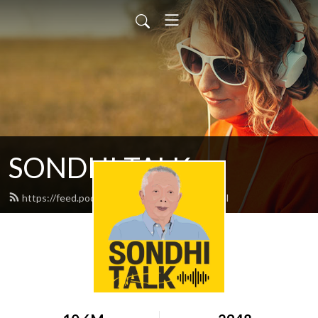
SONDHI TALK
https://feed.podbean.com/sondhitalk/feed.xml