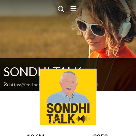
SONDHI TALK
https://feed.podbean.com/sondhitalk/feed.xml